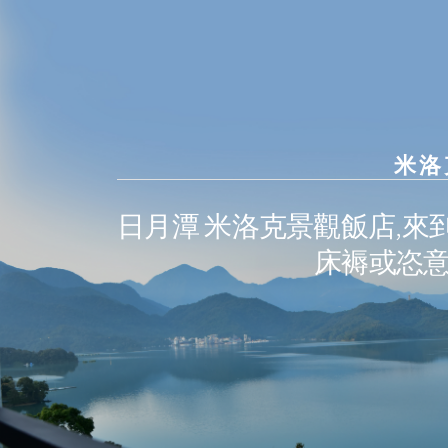
米洛
日月潭 米洛克景觀飯店,
床褥或恣意