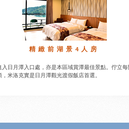
精緻前湖景4人房
進入日月潭入口處，亦是本區域賞潭最佳景點。佇立每
頭，米洛克實是日月潭觀光渡假飯店首選。