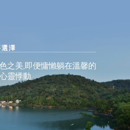
要選澤
色之美,即便慵懶躺在溫馨的
的心靈悸動。