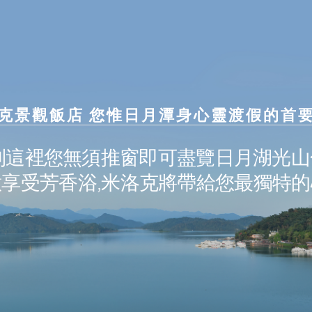
克景觀飯店 您惟日月潭身心靈渡假的首
來到這裡您無須推窗即可盡覽日月湖光山
享受芳香浴,米洛克將帶給您最獨特