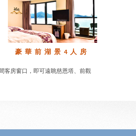
豪華前湖景4人房
間客房窗口，即可遠眺慈恩塔、前觀