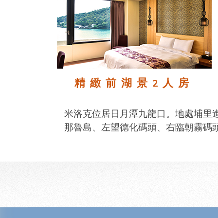
精緻前湖景2人房
米洛克位居日月潭九龍口。地處埔里
那魯島、左望德化碼頭、右臨朝霧碼