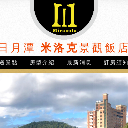
日月潭
米洛克
景觀飯
邊景點
房型介紹
最新消息
訂房須